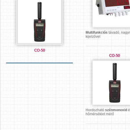
Multifunkciós
távadó, nagy
kijelzővel
CO-50
CO-50
Hordozható
szénmonoxid
é
hőmérséklet mérő