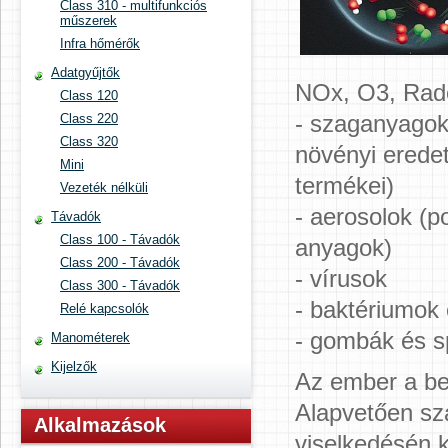
Class 310 - multifunkciós
műszerek
Infra hőmérők
Adatgyűjtők
NOx, O3, Rad
Class 120
- szaganyagok 
Class 220
Class 320
növényi erede
Mini
termékei)
Vezeték nélküli
- aerosolok (p
Távadók
Class 100 - Távadók
anyagok)
Class 200 - Távadók
- vírusok
Class 300 - Távadók
- baktériumok 
Relé kapcsolók
- gombák és sp
Manométerek
Kijelzők
Az ember a bel
Alapvetően sza
Alkalmazások
viselkedésén k