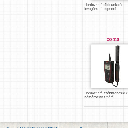
Hordozható többfunkciós
levegőminőségmérő
CO-110
Hordozható
szénmonoxid
é
hőmérséklet
mérő