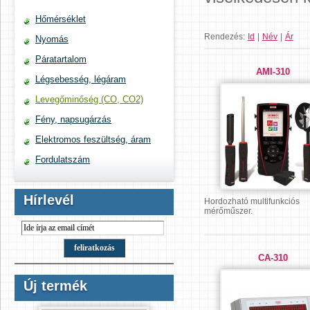
Hőmérséklet
Rendezés:
Id
|
Név
|
Ár
Nyomás
Páratartalom
AMI-310
Légsebesség, légáram
Levegőminőség (CO, CO2)
Fény, napsugárzás
Elektromos feszültség, áram
Fordulatszám
Hírlevél
Hordozható multifunkciós
mérőműszer.
CA-310
Új termék