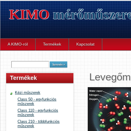
KIMO
mérőműszer
A KIMO-ról
Termékek
Kapcsolat
Levegőm
Termékek
Kézi műszerek
Class 50 - egyfunkciós
műszerek
Class 110 - egyfunkciós
műszerek
Class 210 - többfunkciós
műszerek