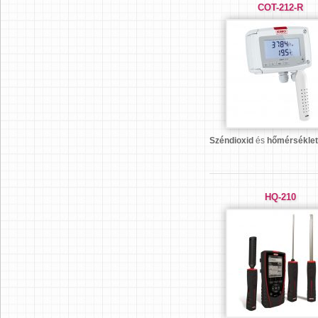
COT-212-R
Széndioxid
és
hőmérséklet
HQ-210