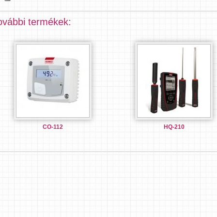
ovábbi termékek:
CO-112
HQ-210