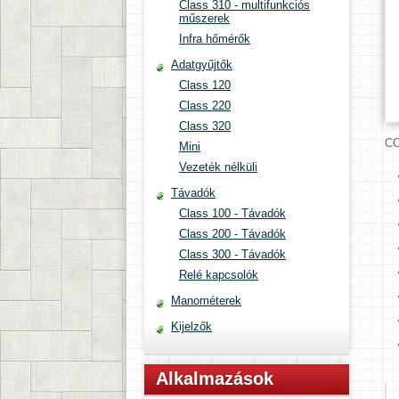
Class 310 - multifunkciós
műszerek
Infra hőmérők
Adatgyűjtők
Class 120
Class 220
Class 320
CO
Mini
Vezeték nélküli
Távadók
Class 100 - Távadók
Class 200 - Távadók
Class 300 - Távadók
Relé kapcsolók
Manométerek
Kijelzők
Alkalmazások