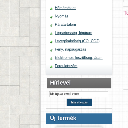
Hőmérséklet
T
Nyomás
Páratartalom
Légsebesség, légáram
Levegőminőség (CO, CO2)
Fény, napsugárzás
Elektromos feszültség, áram
Fordulatszám
Hírlevél
Új termék