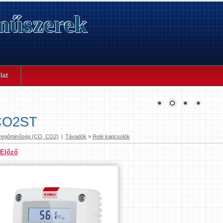
űszerek
lat
CO2ST
vegőminőség (CO, CO2)
|
Távadók
»
Relé kapcsolók
 Előző