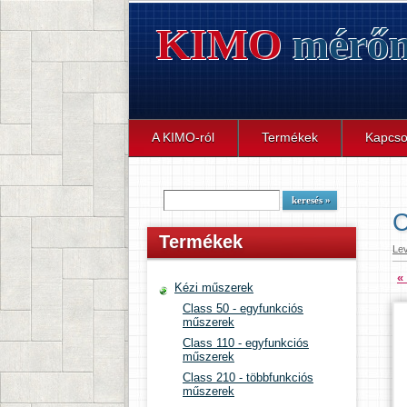
KIMO
mérőm
A KIMO-ról
Termékek
Kapcso
Termékek
Le
«
Kézi műszerek
Class 50 - egyfunkciós
műszerek
Class 110 - egyfunkciós
műszerek
Class 210 - többfunkciós
műszerek