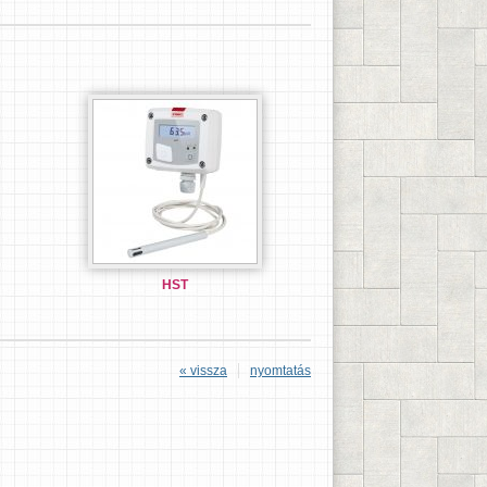
HST
« vissza
nyomtatás