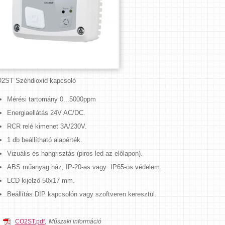
2ST Széndioxid kapcsoló
Mérési tartomány 0...5000ppm
Energiaellátás 24V AC/DC.
RCR relé kimenet 3A/230V.
1 db beállítható alapérték.
Vizuális és hangrisztás (piros led az előlapon).
ABS műanyag ház, IP-20-as vagy IP65-ös védelem.
LCD kijelző 50x17 mm.
Beállítás DIP kapcsolón vagy szoftveren keresztül.
CO2ST.pdf
,
Műszaki információ