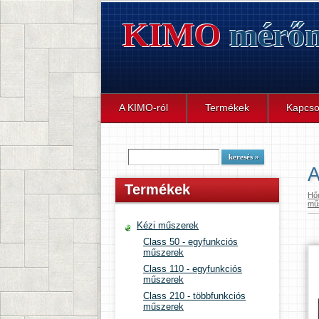
KIMO
mérőm
A KIMO-ról
Termékek
Kapcso
A
Termékek
Hő
mű
Kézi műszerek
Class 50 - egyfunkciós
műszerek
Class 110 - egyfunkciós
műszerek
Class 210 - többfunkciós
műszerek