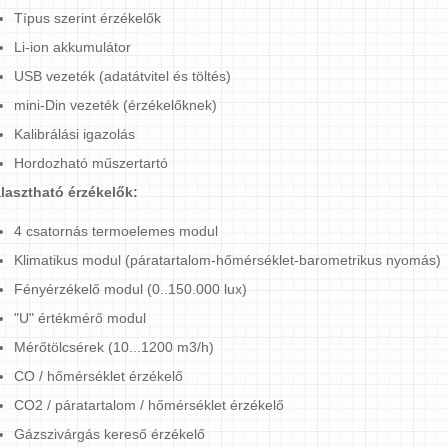
Típus szerint érzékelők
Li-ion akkumulátor
USB vezeték (adatátvitel és töltés)
mini-Din vezeték (érzékelőknek)
Kalibrálási igazolás
Hordozható műszertartó
lasztható érzékelők:
4 csatornás termoelemes modul
Klimatikus modul (páratartalom-hőmérséklet-barometrikus nyomás)
Fényérzékelő modul (0..150.000 lux)
"U" értékmérő modul
Mérőtölcsérek (10...1200 m3/h)
CO / hőmérséklet érzékelő
CO2 / páratartalom / hőmérséklet érzékelő
Gázszivárgás kereső érzékelő