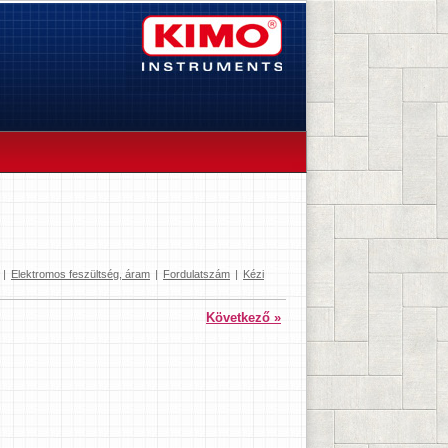
|
Elektromos feszültség, áram
|
Fordulatszám
|
Kézi
Következő »