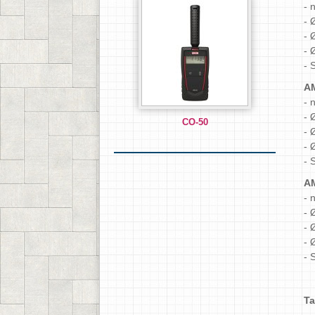
- 
- 
- 
- 
- 
A
- 
- 
CO-50
- 
- 
- 
AM
- 
- 
- 
- 
- 
Ta