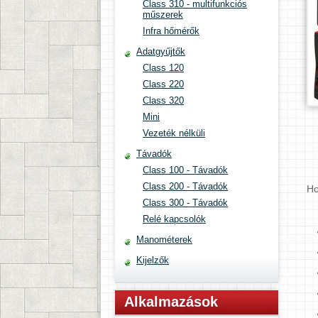
Class 310 - multifunkciós
műszerek
Infra hőmérők
Adatgyűjtők
Class 120
Class 220
Class 320
Mini
Vezeték nélküli
Távadók
Class 100 - Távadók
Class 200 - Távadók
Ho
Class 300 - Távadók
Relé kapcsolók
Manométerek
Kijelzők
Alkalmazások