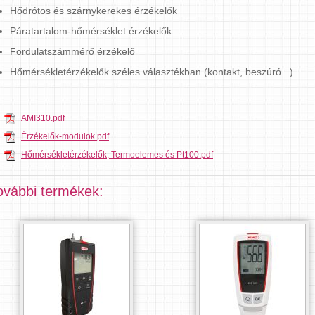
Hődrótos és szárnykerekes érzékelők
Páratartalom-hőmérséklet érzékelők
Fordulatszámmérő érzékelő
Hőmérsékletérzékelők széles választékban (kontakt, beszúró...)
AMI310.pdf
Érzékelők-modulok.pdf
Hőmérsékletérzékelők, Termoelemes és Pt100.pdf
ovábbi termékek: