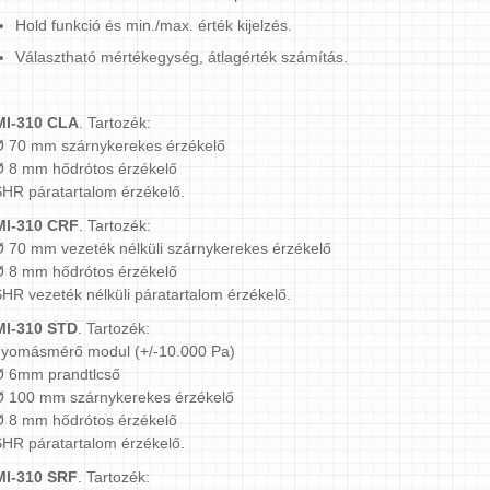
Hold funkció és min./max. érték kijelzés.
Választható mértékegység, átlagérték számítás.
I-310 CLA
. Tartozék:
Ø 70 mm szárnykerekes érzékelő
Ø 8 mm hődrótos érzékelő
SHR páratartalom érzékelő.
I-310 CRF
. Tartozék:
Ø 70 mm vezeték nélküli szárnykerekes érzékelő
Ø 8 mm hődrótos érzékelő
SHR vezeték nélküli páratartalom érzékelő.
I-310 STD
. Tartozék:
nyomásmérő modul (+/-10.000 Pa)
Ø 6mm prandtlcső
Ø 100 mm szárnykerekes érzékelő
Ø 8 mm hődrótos érzékelő
SHR páratartalom érzékelő.
I-310 SRF
. Tartozék: