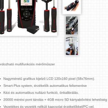
rdozható multifunkciós mérőműszer
Nagyméretű grafikus kijelző LCD 120x160 pixel (58x76mm).
Smart-Plus system, érzékelők automatikus felismerése
Kézi és automatikus nullázó funkció, önkalibrálás.
20000 mérési pont tárolás + 4GB micro SD kártyabővítési lehetőség
Vezetékes és vezeték nélküli kapcsolat érzékelőkkel/PC-vel.