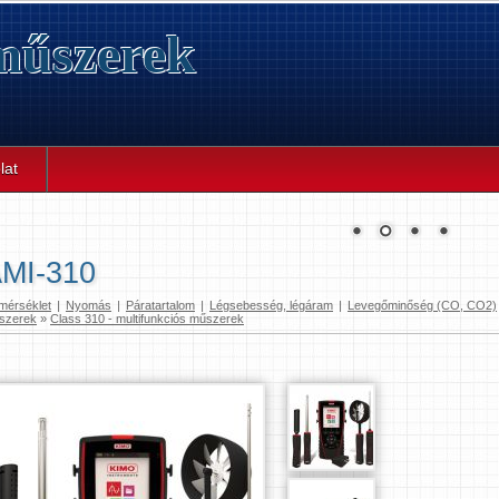
űszerek
lat
MI-310
mérséklet
|
Nyomás
|
Páratartalom
|
Légsebesség, légáram
|
Levegőminőség (CO, CO2)
szerek
»
Class 310 - multifunkciós műszerek