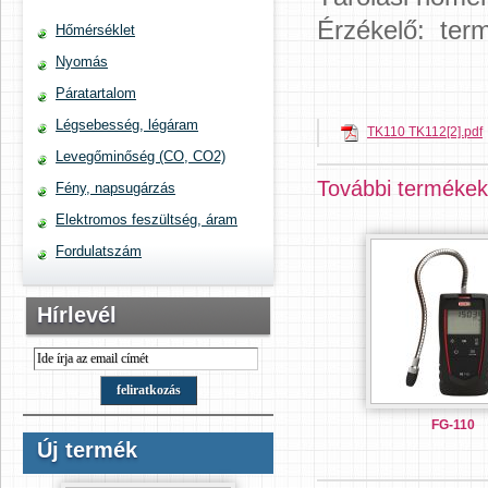
Érzékelő: ter
Hőmérséklet
Nyomás
Páratartalom
Légsebesség, légáram
TK110 TK112[2].pdf
Levegőminőség (CO, CO2)
További termékek
Fény, napsugárzás
Elektromos feszültség, áram
Fordulatszám
Hírlevél
FG-110
Új termék