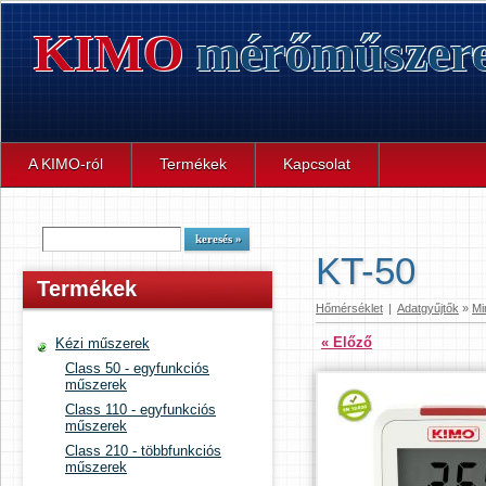
KIMO
mérőműszer
A KIMO-ról
Termékek
Kapcsolat
KT-50
Termékek
Hőmérséklet
|
Adatgyűjtők
»
Mi
« Előző
Kézi műszerek
Class 50 - egyfunkciós
műszerek
Class 110 - egyfunkciós
műszerek
Class 210 - többfunkciós
műszerek