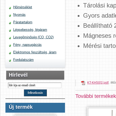
Tárolási ka
Hőmérséklet
Gyors adatl
Nyomás
Páratartalom
Beállítható 
Légsebesség, légáram
Mágneses r
Levegőminőség (CO, CO2)
Mérési tarto
Fény, napsugárzás
Elektromos feszültség, áram
Fordulatszám
Hírlevél
KT-KH50[1].pdf
,
Műs
További termékek
Új termék