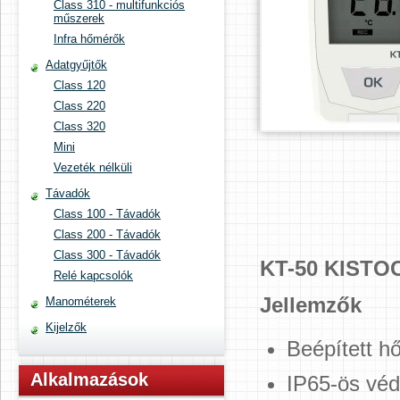
Class 310 - multifunkciós
műszerek
Infra hőmérők
Adatgyűjtők
Class 120
Class 220
Class 320
Mini
Vezeték nélküli
Távadók
Class 100 - Távadók
Class 200 - Távadók
Class 300 - Távadók
KT-50 KISTOC
Relé kapcsolók
Jellemzők
Manométerek
Kijelzők
Beépített h
Alkalmazások
IP65-ös véd