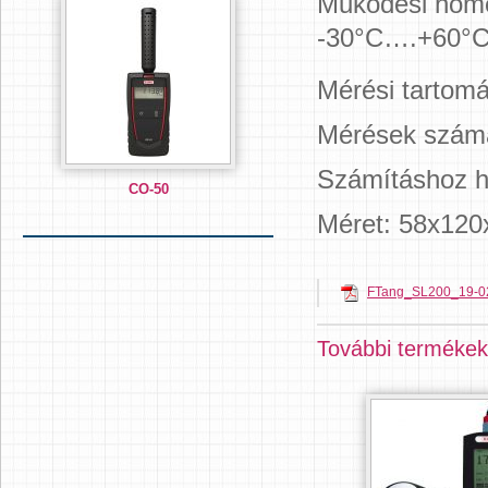
Működési hőmé
-30°C….+60°
Mérési tartom
Mérések szám
Számításhoz h
CO-50
Méret: 58x12
FTang_SL200_19-02
További termékek