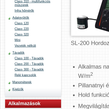
Class 310 - multifunkciós
műszerek
Infra hőmérők
Adatgyűjtők
Class 120
Class 220
Class 320
Mini
SL-200 Hordoz
Vezeték nélküli
Távadók
Class 100 - Távadók
Class 200 - Távadók
Alkalmas n
Class 300 - Távadók
2
W/m
Relé kapcsolók
Manométerek
Pillanatnyi 
Kijelzők
Hold funkci
Alkalmazások
Megvilágítá