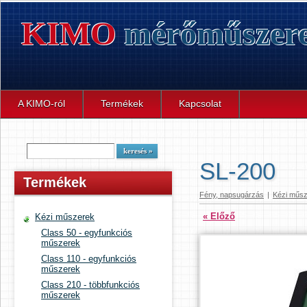
KIMO
mérőműszer
A KIMO-ról
Termékek
Kapcsolat
SL-200
Termékek
Fény, napsugárzás
|
Kézi műs
« Előző
Kézi műszerek
Class 50 - egyfunkciós
műszerek
Class 110 - egyfunkciós
műszerek
Class 210 - többfunkciós
műszerek