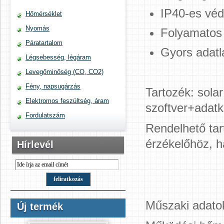
IP40-es véd
Hőmérséklet
Nyomás
Folyamatos 
Páratartalom
Gyors adatl
Légsebesség, légáram
Levegőminőség (CO, CO2)
Fény, napsugárzás
Tartozék: sola
Elektromos feszültség, áram
szoftver+adatk
Fordulatszám
Rendelhető tar
érzékelőhöz, h
Hírlevél
Műszaki adato
Új termék